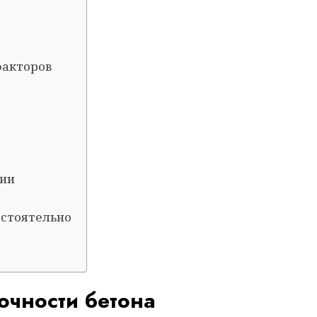
факторов
гии
остоятельно
очности бетона