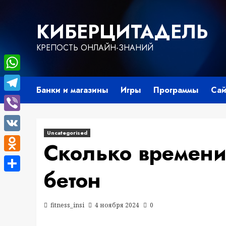
Перейти
к
КИБЕРЦИТАДЕЛЬ
содержимому
КРЕПОСТЬ ОНЛАЙН-ЗНАНИЙ
WhatsApp
Банки и магазины
Игры
Программы
Сай
Telegram
Viber
Uncategorised
VK
Сколько времени
Odnoklassniki
бетон
Отправить
fitness_insi
4 ноября 2024
0