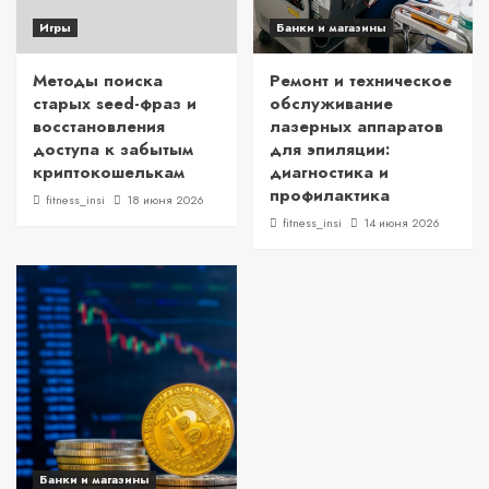
Игры
Банки и магазины
Методы поиска
Ремонт и техническое
старых seed-фраз и
обслуживание
восстановления
лазерных аппаратов
доступа к забытым
для эпиляции:
криптокошелькам
диагностика и
профилактика
fitness_insi
18 июня 2026
fitness_insi
14 июня 2026
Банки и магазины