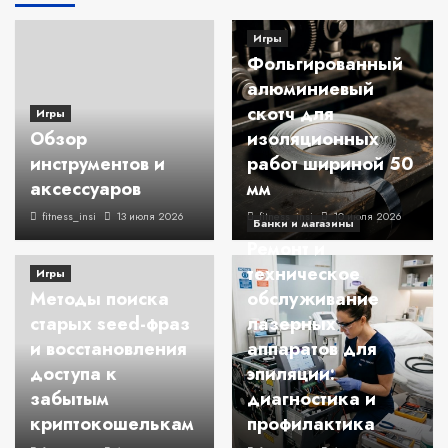
Игры
Фольгированный
алюминиевый
скотч для
Игры
Обзор
изоляционных
инструментов и
работ шириной 50
аксессуаров
мм
fitness_insi
13 июля 2026
fitness_insi
10 июля 2026
Банки и магазины
Ремонт и
техническое
Игры
Методы поиска
обслуживание
старых seed-фраз
лазерных
и восстановления
аппаратов для
доступа к
эпиляции:
забытым
диагностика и
криптокошелькам
профилактика