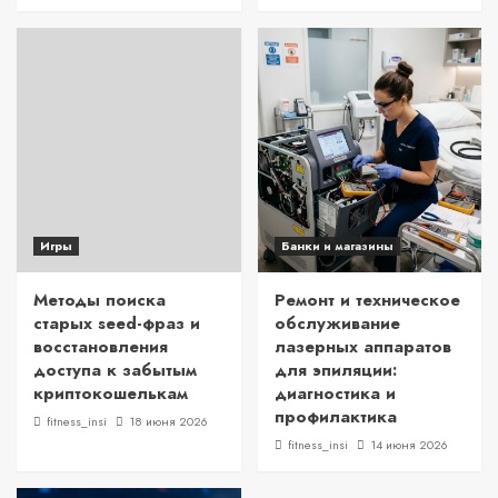
Игры
Банки и магазины
Методы поиска
Ремонт и техническое
старых seed-фраз и
обслуживание
восстановления
лазерных аппаратов
доступа к забытым
для эпиляции:
криптокошелькам
диагностика и
профилактика
fitness_insi
18 июня 2026
fitness_insi
14 июня 2026