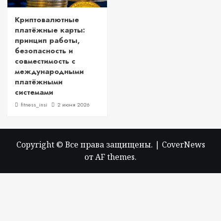
Криптовалютные
платёжные карты:
принцип работы,
безопасность и
совместимость с
международными
платёжными
системами
fitness_insi
2 июня 2026
Copyright © Все права защищены.
|
CoverNews
от AF themes.