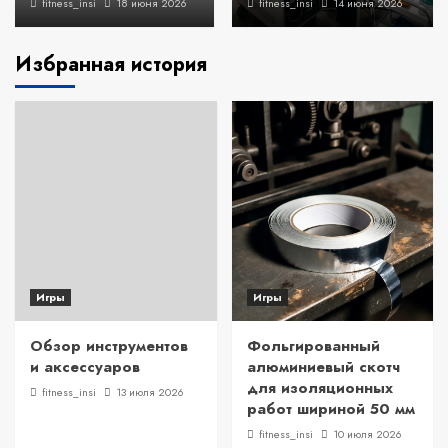
fitness_insi
18 июня 2026
fitness_insi
14 июня 2026
Избранная история
Игры
Игры
Обзор инструментов
Фольгированный
и аксессуаров
алюминиевый скотч
для изоляционных
fitness_insi
13 июля 2026
работ шириной 50 мм
fitness_insi
10 июля 2026