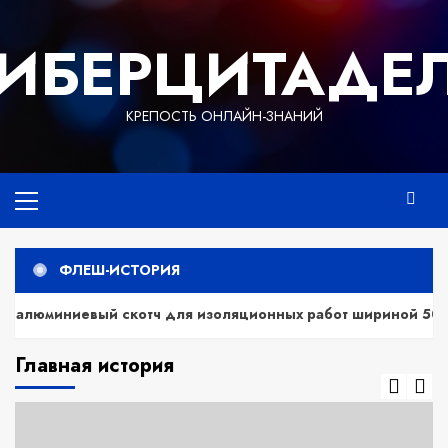
Перейти
к
ИБЕРЦИТАДЕ
содержимому
КРЕПОСТЬ ОНЛАЙН-ЗНАНИЙ
Основное
меню
ФЛЕШ-ИСТОРИЯ
ый скотч для изоляционных работ шириной 50 мм
М
Главная история