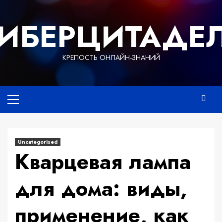
Перейти
к
ИБЕРЦИТАДЕ
содержимому
КРЕПОСТЬ ОНЛАЙН-ЗНАНИЙ
Основное
меню
Uncategorised
Кварцевая лампа
для дома: виды,
применение, как