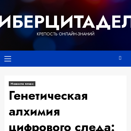
Перейти
к
ИБЕРЦИТАДЕ
содержимому
КРЕПОСТЬ ОНЛАЙН-ЗНАНИЙ
Основное
меню
Новости плюс
Генетическая
алхимия
цифрового следа: