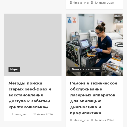
fitness_insi
10 июля 2026
Игры
Банки и магазины
Методы поиска
Ремонт и техническое
старых seed-фраз и
обслуживание
восстановления
лазерных аппаратов
доступа к забытым
для эпиляции:
криптокошелькам
диагностика и
профилактика
fitness_insi
18 июня 2026
fitness_insi
14 июня 2026