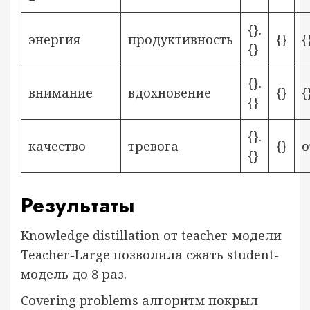
{}.
энергия
продуктивность
{}
{
{}
{}.
внимание
вдохновение
{}
{
{}
{}.
качество
тревога
{}
о
{}
Результаты
Knowledge distillation от teacher-модели
Teacher-Large позволила сжать student-
модель до 8 раз.
Covering problems алгоритм покрыл