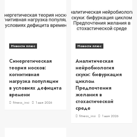
Новости плюс
Новости плюс
Синергетическая
Аналитическая
теория носков:
нейробиология
когнитивная
скуки: бифуркация
нагрузка популяции
циклом
в условиях дефицита
Предпочтения
времени
желания в
стохастической
fitness_insi
1 мая 2026
среде
fitness_insi
1 мая 2026