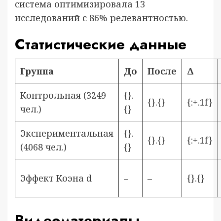
система оптимизировала 13
исследований с 86% релевантностью.
Статистические данные
Группа
До
После
Δ
Контрольная (3249
{}.
{}.{}
{:+.1f}
чел.)
{}
Экспериментальная
{}.
{}.{}
{:+.1f}
(4068 чел.)
{}
Эффект Коэна d
–
–
{}.{}
Видеоматериалы