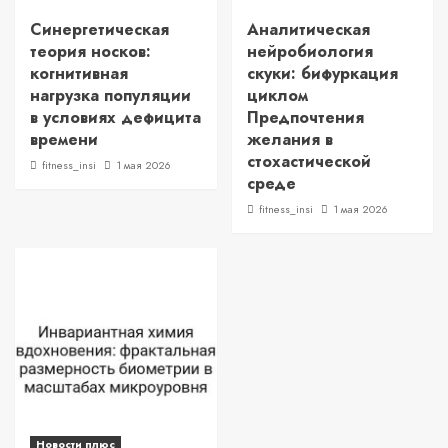
Синергетическая
Аналитическая
теория носков:
нейробиология
когнитивная
скуки: бифуркация
нагрузка популяции
циклом
в условиях дефицита
Предпочтения
времени
желания в
стохастической
fitness_insi
1 мая 2026
среде
fitness_insi
1 мая 2026
Новости плюс