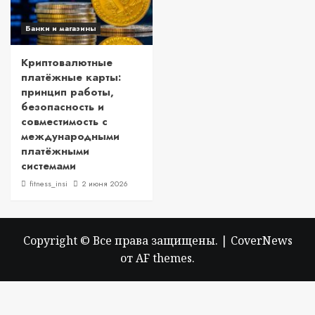
Банки и магазины
Криптовалютные
платёжные карты:
принцип работы,
безопасность и
совместимость с
международными
платёжными
системами
fitness_insi
2 июня 2026
Copyright © Все права защищены.
|
CoverNews
от AF themes.