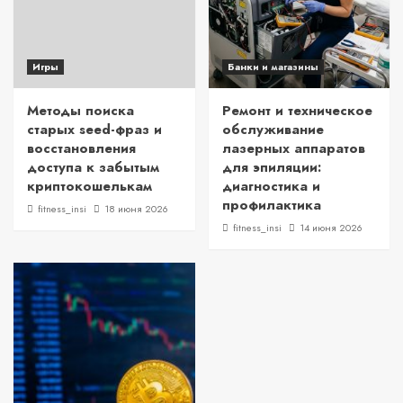
Игры
Банки и магазины
Методы поиска
Ремонт и техническое
старых seed-фраз и
обслуживание
восстановления
лазерных аппаратов
доступа к забытым
для эпиляции:
криптокошелькам
диагностика и
профилактика
fitness_insi
18 июня 2026
fitness_insi
14 июня 2026