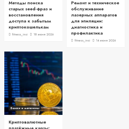
Методы поиска
Ремонт и техническое
старых seed-фраз и
обслуживание
восстановления
лазерных аппаратов
доступа к забытым
для эпиляции:
криптокошелькам
диагностика и
профилактика
fitness_insi
18 июня 2026
fitness_insi
14 июня 2026
Банки и магазины
Криптовалютные
платёжные карты: