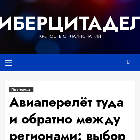
Перейти
к
ИБЕРЦИТАДЕ
содержимому
КРЕПОСТЬ ОНЛАЙН-ЗНАНИЙ
Основное
меню
Программы
Авиаперелёт туда
и обратно между
регионами: выбор