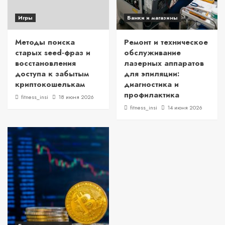
Игры
Банки и магазины
Методы поиска
Ремонт и техническое
старых seed-фраз и
обслуживание
восстановления
лазерных аппаратов
доступа к забытым
для эпиляции:
криптокошелькам
диагностика и
профилактика
fitness_insi
18 июня 2026
fitness_insi
14 июня 2026