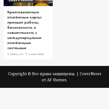
Банки и магазины
Криптовалютные
платёжные карты:
принцип работы,
безопасность и
совместимость с
международными
платёжными
системами
fitness_insi
2 июня 2026
Copyright © Все права защищены.
|
CoverNews
от AF themes.