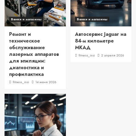
Банки и магазины
Банки и магазины
Ремонт и
Автосервис Jaguar на
техническое
84-м километре
обслуживание
МКАД
лазерных аппаратов
fitness_insi
2 апреля 2026
для эпиляции:
диагностика и
профилактика
fitness_insi
14 июня 2026