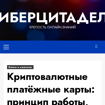
Перейти
к
ИБЕРЦИТАДЕ
содержимому
КРЕПОСТЬ ОНЛАЙН-ЗНАНИЙ
Основное
меню
Банки и магазины
Криптовалютные
платёжные карты:
принцип работы,