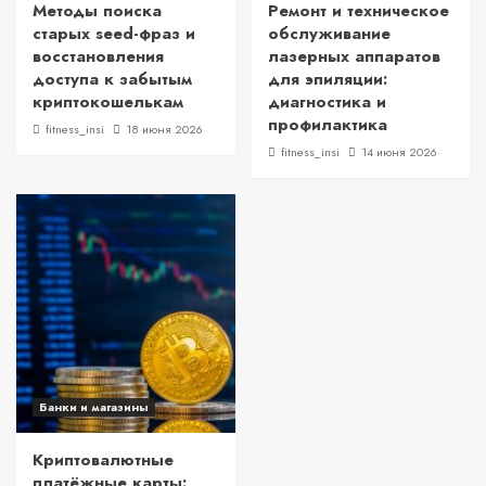
Методы поиска
Ремонт и техническое
старых seed-фраз и
обслуживание
восстановления
лазерных аппаратов
доступа к забытым
для эпиляции:
криптокошелькам
диагностика и
профилактика
fitness_insi
18 июня 2026
fitness_insi
14 июня 2026
Банки и магазины
Криптовалютные
платёжные карты: