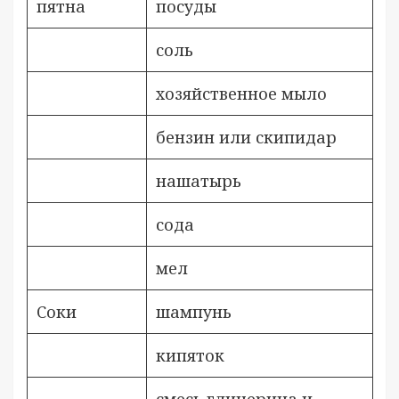
пятна
посуды
соль
хозяйственное мыло
бензин или скипидар
нашатырь
сода
мел
Соки
шампунь
кипяток
смесь глицерина и