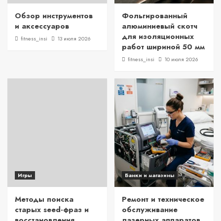
Обзор инструментов
Фольгированный
и аксессуаров
алюминиевый скотч
для изоляционных
fitness_insi
13 июля 2026
работ шириной 50 мм
fitness_insi
10 июля 2026
Игры
Банки и магазины
Методы поиска
Ремонт и техническое
старых seed-фраз и
обслуживание
восстановления
лазерных аппаратов