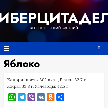
Перейти
к
ИБЕРЦИТАДЕ
содержимому
КРЕПОСТЬ ОНЛАЙН-ЗНАНИЙ
Основное
меню
Яблоко
Калорийность: 302 ккал, Белки: 32.7 г,
Жиры: 33.8 г, Углеводы: 42.5 г
WhatsApp
Telegram
Viber
VK
Odnoklassniki
Отправить