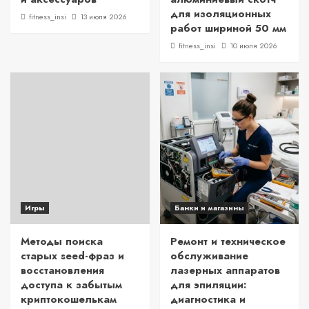
для изоляционных
fitness_insi
13 июля 2026
работ шириной 50 мм
fitness_insi
10 июля 2026
Игры
Банки и магазины
Методы поиска
Ремонт и техническое
старых seed-фраз и
обслуживание
восстановления
лазерных аппаратов
доступа к забытым
для эпиляции:
криптокошелькам
диагностика и