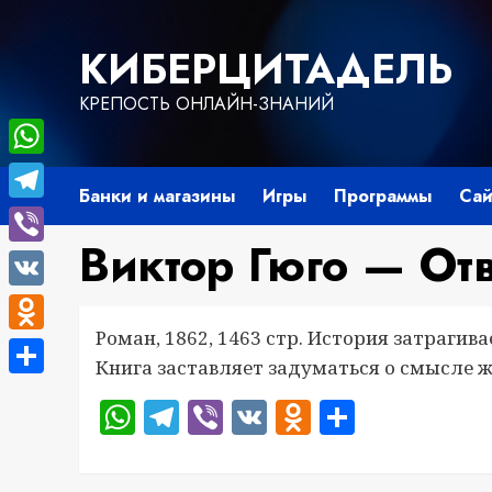
Перейти
к
КИБЕРЦИТАДЕЛЬ
содержимому
КРЕПОСТЬ ОНЛАЙН-ЗНАНИЙ
WhatsApp
Банки и магазины
Игры
Программы
Сай
Telegram
Виктор Гюго — О
Viber
VK
Роман, 1862, 1463 стр. История затрагива
Odnoklassniki
Книга заставляет задуматься о смысле ж
Отправить
WhatsApp
Telegram
Viber
VK
Odnoklass
Отправ