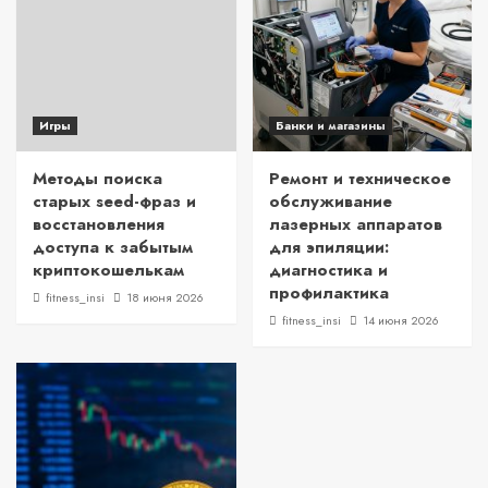
Игры
Банки и магазины
Методы поиска
Ремонт и техническое
старых seed-фраз и
обслуживание
восстановления
лазерных аппаратов
доступа к забытым
для эпиляции:
криптокошелькам
диагностика и
профилактика
fitness_insi
18 июня 2026
fitness_insi
14 июня 2026