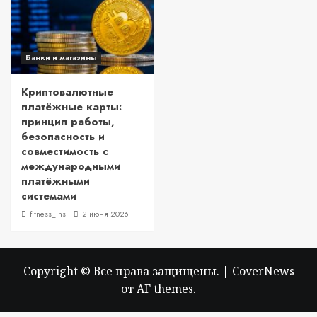
Банки и магазины
Криптовалютные
платёжные карты:
принцип работы,
безопасность и
совместимость с
международными
платёжными
системами
fitness_insi
2 июня 2026
Copyright © Все права защищены.
|
CoverNews
от AF themes.