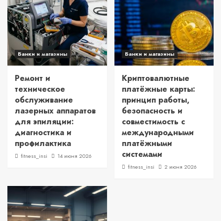
Банки и магазины
Банки и магазины
Ремонт и
Криптовалютные
техническое
платёжные карты:
обслуживание
принцип работы,
лазерных аппаратов
безопасность и
для эпиляции:
совместимость с
диагностика и
международными
профилактика
платёжными
системами
fitness_insi
14 июня 2026
fitness_insi
2 июня 2026