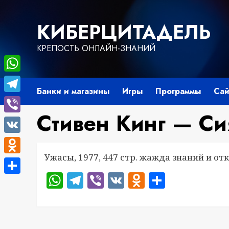
Перейти
к
КИБЕРЦИТАДЕЛЬ
содержимому
КРЕПОСТЬ ОНЛАЙН-ЗНАНИЙ
WhatsApp
Банки и магазины
Игры
Программы
Сай
Telegram
Стивен Кинг — С
Viber
VK
Ужасы, 1977, 447 стр. жажда знаний и о
Odnoklassniki
WhatsApp
Telegram
Viber
VK
Odnoklass
Отправ
Отправить