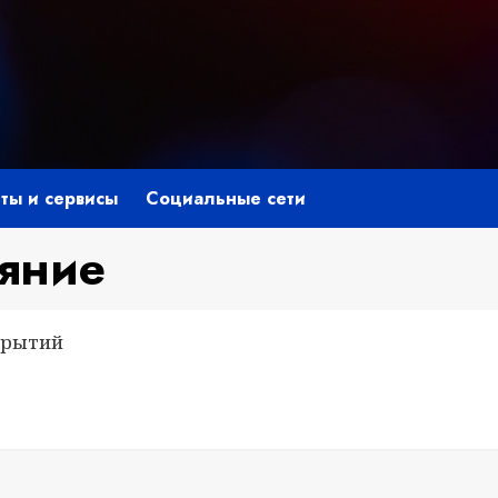
ты и сервисы
Социальные сети
ияние
ткрытий
niki
ить