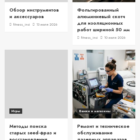
Обзор инструментов
Фольгированный
и аксессуаров
алюминиевый скотч
для изоляционных
fitness_insi
13 июля 2026
работ шириной 50 мм
fitness_insi
10 июля 2026
Игры
Банки и магазины
Методы поиска
Ремонт и техническое
старых seed-фраз и
обслуживание
восстановления
лазерных аппаратов