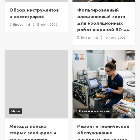
Обзор инструментов
Фольгированный
и аксессуаров
алюминиевый скотч
для изоляционных
fitness_insi
13 июля 2026
работ шириной 50 мм
fitness_insi
10 июля 2026
Игры
Банки и магазины
Методы поиска
Ремонт и техническое
старых seed-фраз и
обслуживание
восстановления
лазерных аппаратов