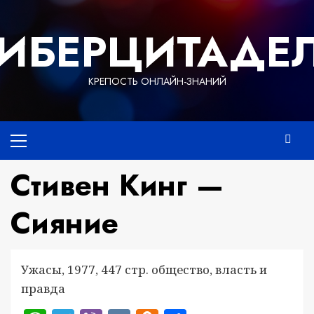
Перейти
к
ИБЕРЦИТАДЕ
содержимому
КРЕПОСТЬ ОНЛАЙН-ЗНАНИЙ
Основное
меню
Стивен Кинг —
Сияние
Ужасы, 1977, 447 стр. общество, власть и
правда