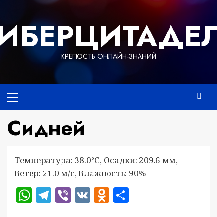
Перейти
к
ИБЕРЦИТАДЕ
содержимому
КРЕПОСТЬ ОНЛАЙН-ЗНАНИЙ
Основное
меню
Сидней
Температура: 38.0°C, Осадки: 209.6 мм,
Ветер: 21.0 м/с, Влажность: 90%
WhatsApp
Telegram
Viber
VK
Odnoklassniki
Отправить