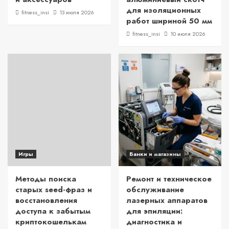
для изоляционных
fitness_insi
13 июля 2026
работ шириной 50 мм
fitness_insi
10 июля 2026
Игры
Банки и магазины
Методы поиска
Ремонт и техническое
старых seed-фраз и
обслуживание
восстановления
лазерных аппаратов
доступа к забытым
для эпиляции:
криптокошелькам
диагностика и