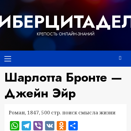
Перейти
к
ИБЕРЦИТАДЕ
содержимому
КРЕПОСТЬ ОНЛАЙН-ЗНАНИЙ
Основное
меню
Шарлотта Бронте —
Джейн Эйр
Роман, 1847, 500 стр. поиск смысла жизни
WhatsApp
Telegram
Viber
VK
Odnoklassniki
Отправить