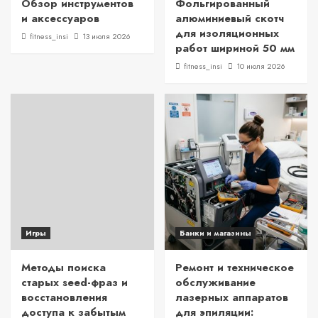
Обзор инструментов
Фольгированный
и аксессуаров
алюминиевый скотч
для изоляционных
fitness_insi
13 июля 2026
работ шириной 50 мм
fitness_insi
10 июля 2026
Игры
Банки и магазины
Методы поиска
Ремонт и техническое
старых seed-фраз и
обслуживание
восстановления
лазерных аппаратов
доступа к забытым
для эпиляции: