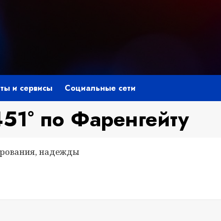
ты и сервисы
Социальные сети
51° по Фаренгейту
чарования, надежды
niki
ить