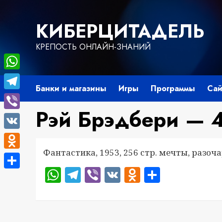
Перейти
к
КИБЕРЦИТАДЕЛЬ
содержимому
КРЕПОСТЬ ОНЛАЙН-ЗНАНИЙ
WhatsApp
Банки и магазины
Игры
Программы
Сай
Telegram
Рэй Брэдбери — 4
Viber
VK
Фантастика, 1953, 256 стр. мечты, разо
Odnoklassniki
WhatsApp
Telegram
Viber
VK
Odnoklass
Отправ
Отправить