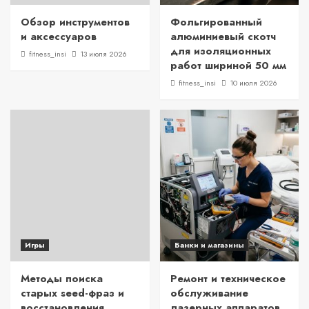
Обзор инструментов
Фольгированный
и аксессуаров
алюминиевый скотч
для изоляционных
fitness_insi
13 июля 2026
работ шириной 50 мм
fitness_insi
10 июля 2026
Игры
Банки и магазины
Методы поиска
Ремонт и техническое
старых seed-фраз и
обслуживание
восстановления
лазерных аппаратов