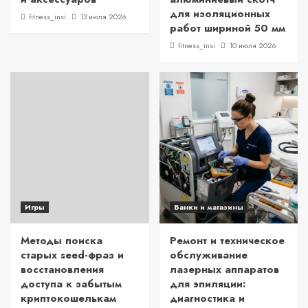
для изоляционных
fitness_insi
13 июля 2026
работ шириной 50 мм
fitness_insi
10 июля 2026
Игры
Банки и магазины
Методы поиска
Ремонт и техническое
старых seed-фраз и
обслуживание
восстановления
лазерных аппаратов
доступа к забытым
для эпиляции:
криптокошелькам
диагностика и