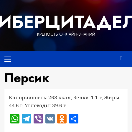
Перейти
к
ИБЕРЦИТАДЕ
содержимому
КРЕПОСТЬ ОНЛАЙН-ЗНАНИЙ
Основное
меню
Персик
Калорийность: 268 ккал, Белки: 1.1 г, Жиры:
44.6 г, Углеводы: 39.6 г
WhatsApp
Telegram
Viber
VK
Odnoklassniki
Отправить