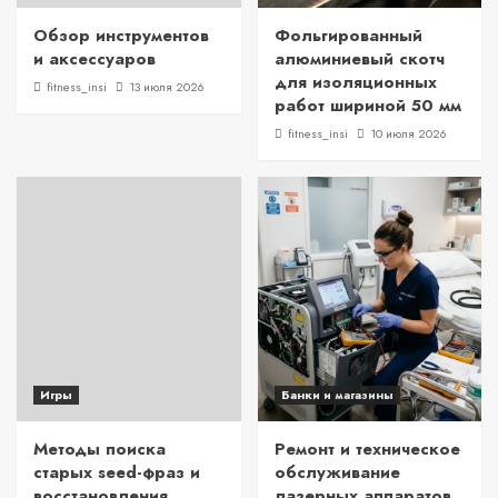
Обзор инструментов
Фольгированный
и аксессуаров
алюминиевый скотч
для изоляционных
fitness_insi
13 июля 2026
работ шириной 50 мм
fitness_insi
10 июля 2026
Игры
Банки и магазины
Методы поиска
Ремонт и техническое
старых seed-фраз и
обслуживание
восстановления
лазерных аппаратов