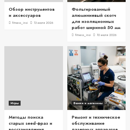
Обзор инструментов
Фольгированный
и аксессуаров
алюминиевый скотч
для изоляционных
fitness_insi
13 июля 2026
работ шириной 50 мм
fitness_insi
10 июля 2026
Игры
Банки и магазины
Методы поиска
Ремонт и техническое
старых seed-фраз и
обслуживание
восстановления
лазерных аппаратов