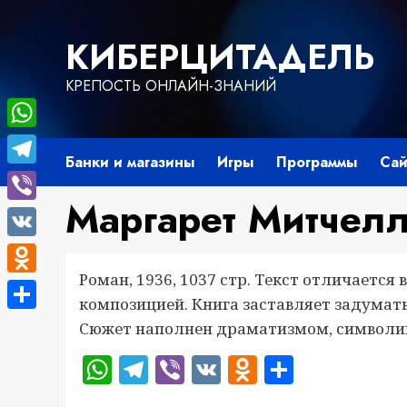
Перейти
к
КИБЕРЦИТАДЕЛЬ
содержимому
КРЕПОСТЬ ОНЛАЙН-ЗНАНИЙ
WhatsApp
Банки и магазины
Игры
Программы
Сай
Telegram
Маргарет Митчелл
Viber
VK
Роман, 1936, 1037 стр. Текст отличает
Odnoklassniki
композицией. Книга заставляет задумать
Отправить
Сюжет наполнен драматизмом, символи
WhatsApp
Telegram
Viber
VK
Odnoklass
Отправ