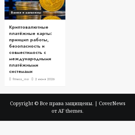
Банки и магазины
Криптовалютные
платёжные карты:
принцип работы,
безопасность и
совместимость с
международными
платёжными
системами
fitness_insi
2 июня 2026
Copyright © Все права защищены.
|
CoverNews
от AF themes.