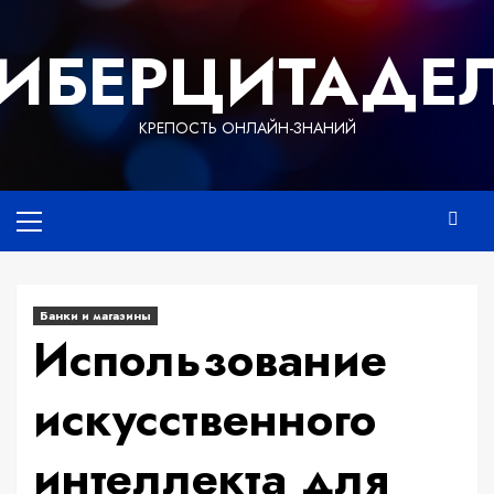
Перейти
к
ИБЕРЦИТАДЕ
содержимому
КРЕПОСТЬ ОНЛАЙН-ЗНАНИЙ
Основное
меню
Банки и магазины
Использование
искусственного
интеллекта для