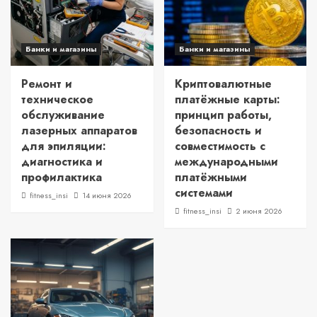
Банки и магазины
Банки и магазины
Ремонт и
Криптовалютные
техническое
платёжные карты:
обслуживание
принцип работы,
лазерных аппаратов
безопасность и
для эпиляции:
совместимость с
диагностика и
международными
профилактика
платёжными
системами
fitness_insi
14 июня 2026
fitness_insi
2 июня 2026