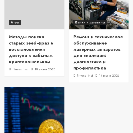
Игры
Банки и магазины
Методы поиска
Ремонт и техническое
старых seed-фраз и
обслуживание
восстановления
лазерных аппаратов
доступа к забытым
для эпиляции:
криптокошелькам
диагностика и
профилактика
fitness_insi
18 июня 2026
fitness_insi
14 июня 2026