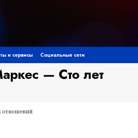
ты и сервисы
Социальные сети
Маркес — Сто лет
их отношений
niki
ить