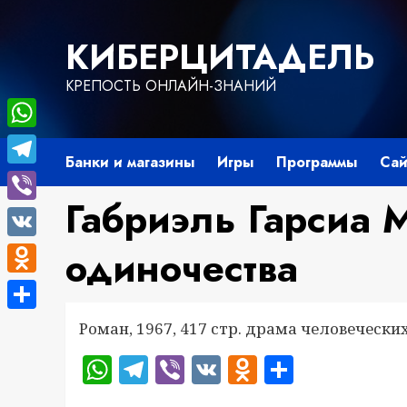
Перейти
к
КИБЕРЦИТАДЕЛЬ
содержимому
КРЕПОСТЬ ОНЛАЙН-ЗНАНИЙ
WhatsApp
Банки и магазины
Игры
Программы
Сай
Telegram
Габриэль Гарсиа 
Viber
VK
одиночества
Odnoklassniki
Отправить
Роман, 1967, 417 стр. драма человеческ
WhatsApp
Telegram
Viber
VK
Odnoklass
Отправ