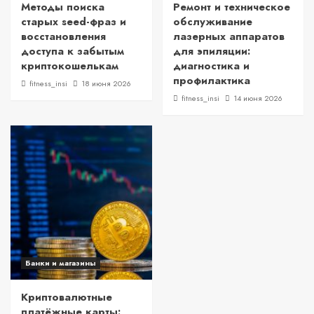
Методы поиска
Ремонт и техническое
старых seed-фраз и
обслуживание
восстановления
лазерных аппаратов
доступа к забытым
для эпиляции:
криптокошелькам
диагностика и
профилактика
fitness_insi
18 июня 2026
fitness_insi
14 июня 2026
Банки и магазины
Криптовалютные
платёжные карты: