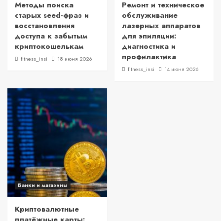
Методы поиска
Ремонт и техническое
старых seed-фраз и
обслуживание
восстановления
лазерных аппаратов
доступа к забытым
для эпиляции:
криптокошелькам
диагностика и
профилактика
fitness_insi
18 июня 2026
fitness_insi
14 июня 2026
Банки и магазины
Криптовалютные
платёжные карты: