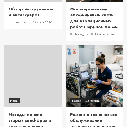
Обзор инструментов
Фольгированный
и аксессуаров
алюминиевый скотч
для изоляционных
fitness_insi
13 июля 2026
работ шириной 50 мм
fitness_insi
10 июля 2026
Игры
Банки и магазины
Методы поиска
Ремонт и техническое
старых seed-фраз и
обслуживание
восстановления
лазерных аппаратов