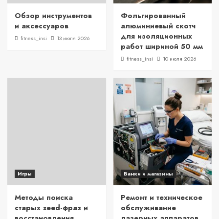
Обзор инструментов
Фольгированный
и аксессуаров
алюминиевый скотч
для изоляционных
fitness_insi
13 июля 2026
работ шириной 50 мм
fitness_insi
10 июля 2026
Игры
Банки и магазины
Методы поиска
Ремонт и техническое
старых seed-фраз и
обслуживание
восстановления
лазерных аппаратов