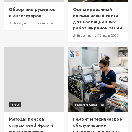
Обзор инструментов
Фольгированный
и аксессуаров
алюминиевый скотч
для изоляционных
fitness_insi
13 июля 2026
работ шириной 50 мм
fitness_insi
10 июля 2026
Игры
Банки и магазины
Методы поиска
Ремонт и техническое
старых seed-фраз и
обслуживание
восстановления
лазерных аппаратов