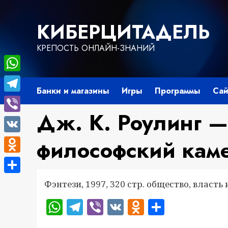
Перейти
к
КИБЕРЦИТАДЕЛЬ
содержимому
КРЕПОСТЬ ОНЛАЙН-ЗНАНИЙ
WhatsApp
Банки и магазины
Игры
Программы
Сай
Telegram
Дж. К. Роулинг —
Viber
VK
философский кам
Odnoklassniki
Отправить
Фэнтези, 1997, 320 стр. общество, власть
WhatsApp
Telegram
Viber
VK
Odnoklass
Отправ