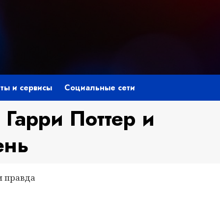
ты и сервисы
Социальные сети
 Гарри Поттер и
ень
 и правда
niki
ить