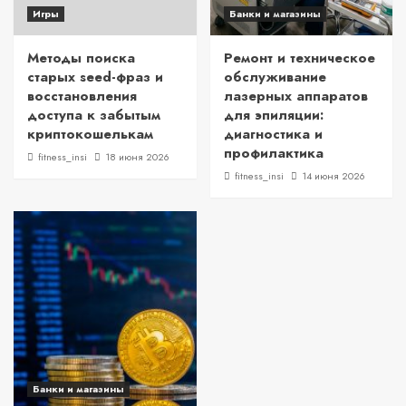
Игры
Банки и магазины
Методы поиска
Ремонт и техническое
старых seed-фраз и
обслуживание
восстановления
лазерных аппаратов
доступа к забытым
для эпиляции:
криптокошелькам
диагностика и
профилактика
fitness_insi
18 июня 2026
fitness_insi
14 июня 2026
Банки и магазины