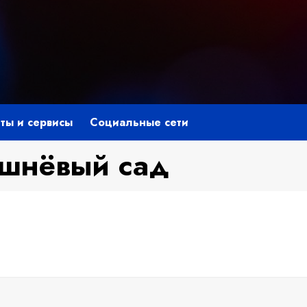
ты и сервисы
Социальные сети
ишнёвый сад
niki
ить