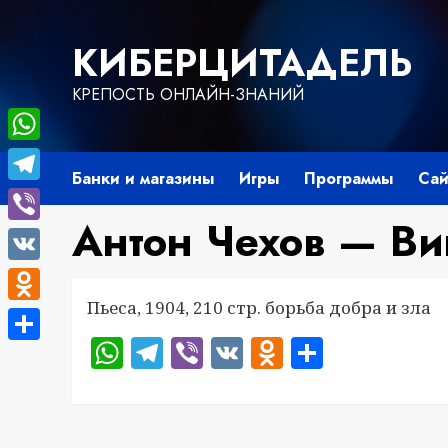
Перейти
к
КИБЕРЦИТАДЕЛЬ
содержимому
КРЕПОСТЬ ОНЛАЙН-ЗНАНИЙ
WhatsApp
Банки и магазины
Игры
Программы
Сай
Telegram
Антон Чехов — В
Viber
VK
Пьеса, 1904, 210 стр. борьба добра и зла
Odnoklassniki
WhatsApp
Telegram
Viber
VK
Odnoklass
Отправ
Отправить