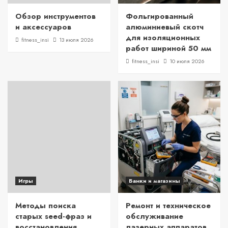
Обзор инструментов
Фольгированный
и аксессуаров
алюминиевый скотч
для изоляционных
fitness_insi
13 июля 2026
работ шириной 50 мм
fitness_insi
10 июля 2026
Игры
Банки и магазины
Методы поиска
Ремонт и техническое
старых seed-фраз и
обслуживание
восстановления
лазерных аппаратов