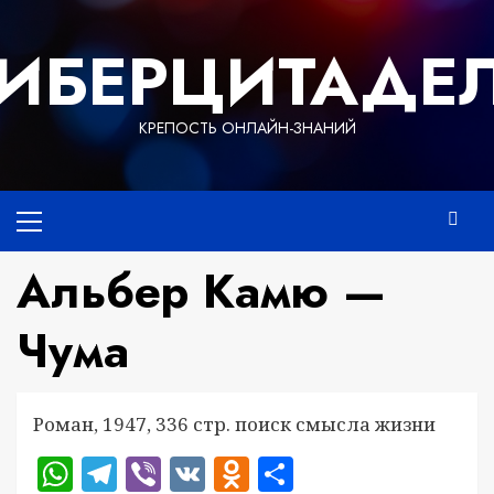
Перейти
к
ИБЕРЦИТАДЕ
содержимому
КРЕПОСТЬ ОНЛАЙН-ЗНАНИЙ
Основное
меню
Альбер Камю —
Чума
Роман, 1947, 336 стр. поиск смысла жизни
WhatsApp
Telegram
Viber
VK
Odnoklassniki
Отправить