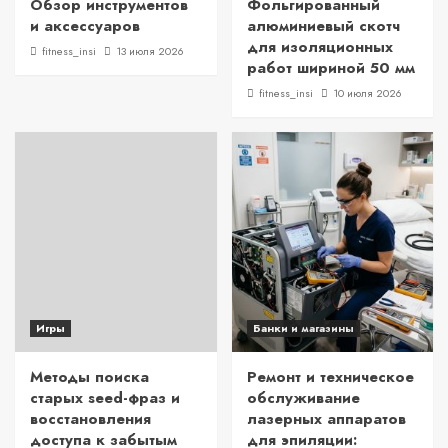
Обзор инструментов
Фольгированный
и аксессуаров
алюминиевый скотч
для изоляционных
fitness_insi
13 июля 2026
работ шириной 50 мм
fitness_insi
10 июля 2026
Игры
Банки и магазины
Методы поиска
Ремонт и техническое
старых seed-фраз и
обслуживание
восстановления
лазерных аппаратов
доступа к забытым
для эпиляции: