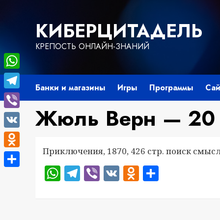
Перейти
к
КИБЕРЦИТАДЕЛЬ
содержимому
КРЕПОСТЬ ОНЛАЙН-ЗНАНИЙ
WhatsApp
Банки и магазины
Игры
Программы
Сай
Telegram
Жюль Верн — 20 
Viber
VK
Приключения, 1870, 426 стр. поиск смыс
Odnoklassniki
WhatsApp
Telegram
Viber
VK
Odnoklass
Отправ
Отправить