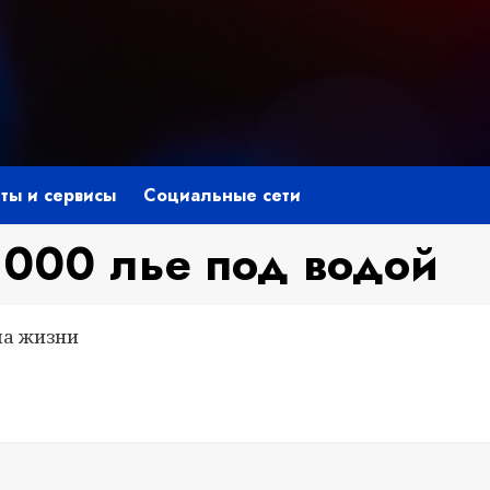
ты и сервисы
Социальные сети
000 лье под водой
ла жизни
niki
ить