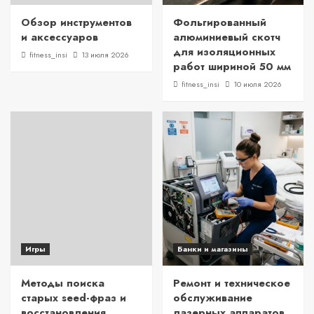
Обзор инструментов
Фольгированный
и аксессуаров
алюминиевый скотч
для изоляционных
fitness_insi
13 июля 2026
работ шириной 50 мм
fitness_insi
10 июля 2026
Игры
Банки и магазины
Методы поиска
Ремонт и техническое
старых seed-фраз и
обслуживание
восстановления
лазерных аппаратов