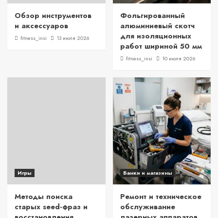
Обзор инструментов
Фольгированный
и аксессуаров
алюминиевый скотч
для изоляционных
fitness_insi
13 июля 2026
работ шириной 50 мм
fitness_insi
10 июля 2026
Игры
Банки и магазины
Методы поиска
Ремонт и техническое
старых seed-фраз и
обслуживание
восстановления
лазерных аппаратов