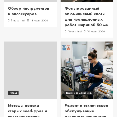
Обзор инструментов
Фольгированный
и аксессуаров
алюминиевый скотч
для изоляционных
fitness_insi
13 июля 2026
работ шириной 50 мм
fitness_insi
10 июля 2026
Игры
Банки и магазины
Методы поиска
Ремонт и техническое
старых seed-фраз и
обслуживание
восстановления
лазерных аппаратов