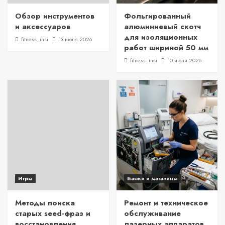
Обзор инструментов
Фольгированный
и аксессуаров
алюминиевый скотч
для изоляционных
fitness_insi
13 июля 2026
работ шириной 50 мм
fitness_insi
10 июля 2026
Игры
Банки и магазины
Методы поиска
Ремонт и техническое
старых seed-фраз и
обслуживание
восстановления
лазерных аппаратов