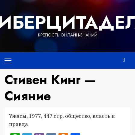
Перейти
к
ИБЕРЦИТАДЕ
содержимому
КРЕПОСТЬ ОНЛАЙН-ЗНАНИЙ
Основное
меню
Стивен Кинг —
Сияние
Ужасы, 1977, 447 стр. общество, власть и
правда