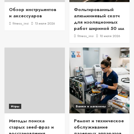
Обзор инструментов
Фольгированный
и аксессуаров
алюминиевый скотч
для изоляционных
fitness_insi
13 июля 2026
работ шириной 50 мм
fitness_insi
10 июля 2026
Игры
Банки и магазины
Методы поиска
Ремонт и техническое
старых seed-фраз и
обслуживание
восстановления
лазерных аппаратов