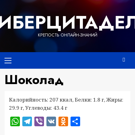
Перейти
к
ИБЕРЦИТАДЕ
содержимому
КРЕПОСТЬ ОНЛАЙН-ЗНАНИЙ
Основное
меню
Шоколад
Калорийность: 207 ккал, Белки: 1.8 г, Жиры:
29.9 г, Углеводы: 43.4 г
WhatsApp
Telegram
Viber
VK
Odnoklassniki
Отправить