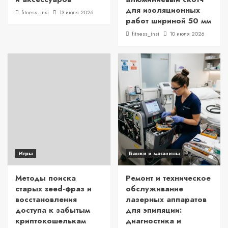
для изоляционных
fitness_insi
13 июля 2026
работ шириной 50 мм
fitness_insi
10 июля 2026
Игры
Банки и магазины
Методы поиска
Ремонт и техническое
старых seed-фраз и
обслуживание
восстановления
лазерных аппаратов
доступа к забытым
для эпиляции:
криптокошелькам
диагностика и