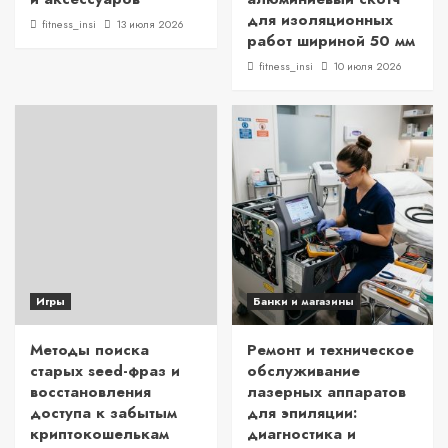
для изоляционных
fitness_insi
13 июля 2026
работ шириной 50 мм
fitness_insi
10 июля 2026
Игры
Банки и магазины
Методы поиска
Ремонт и техническое
старых seed-фраз и
обслуживание
восстановления
лазерных аппаратов
доступа к забытым
для эпиляции:
криптокошелькам
диагностика и