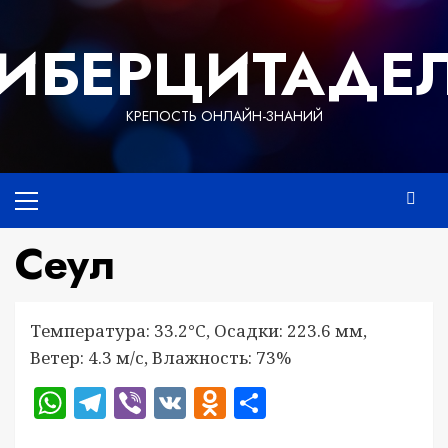
Перейти
к
ИБЕРЦИТАДЕ
содержимому
КРЕПОСТЬ ОНЛАЙН-ЗНАНИЙ
Основное
меню
Сеул
Температура: 33.2°C, Осадки: 223.6 мм,
Ветер: 4.3 м/с, Влажность: 73%
WhatsApp
Telegram
Viber
VK
Odnoklassniki
Отправить