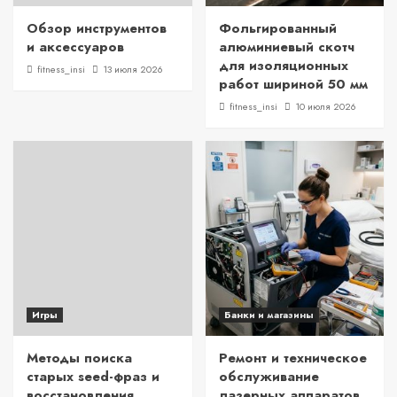
Обзор инструментов
Фольгированный
и аксессуаров
алюминиевый скотч
для изоляционных
fitness_insi
13 июля 2026
работ шириной 50 мм
fitness_insi
10 июля 2026
Игры
Банки и магазины
Методы поиска
Ремонт и техническое
старых seed-фраз и
обслуживание
восстановления
лазерных аппаратов