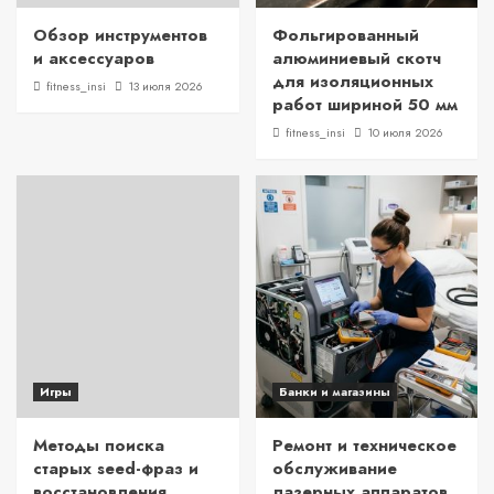
Обзор инструментов
Фольгированный
и аксессуаров
алюминиевый скотч
для изоляционных
fitness_insi
13 июля 2026
работ шириной 50 мм
fitness_insi
10 июля 2026
Игры
Банки и магазины
Методы поиска
Ремонт и техническое
старых seed-фраз и
обслуживание
восстановления
лазерных аппаратов