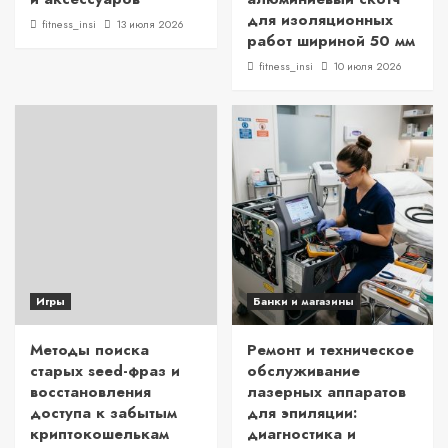
для изоляционных
fitness_insi
13 июля 2026
работ шириной 50 мм
fitness_insi
10 июля 2026
Игры
Банки и магазины
Методы поиска
Ремонт и техническое
старых seed-фраз и
обслуживание
восстановления
лазерных аппаратов
доступа к забытым
для эпиляции:
криптокошелькам
диагностика и