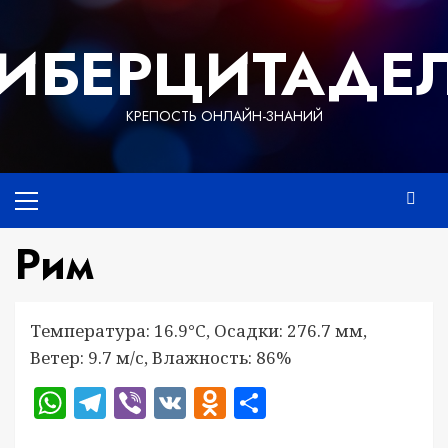
Перейти
к
ИБЕРЦИТАДЕ
содержимому
КРЕПОСТЬ ОНЛАЙН-ЗНАНИЙ
Основное
меню
Рим
Температура: 16.9°C, Осадки: 276.7 мм,
Ветер: 9.7 м/с, Влажность: 86%
WhatsApp
Telegram
Viber
VK
Odnoklassniki
Отправить