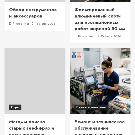
Обзор инструментов
Фольгированный
и аксессуаров
алюминиевый скотч
для изоляционных
fitness_insi
13 июля 2026
работ шириной 50 мм
fitness_insi
10 июля 2026
Игры
Банки и магазины
Методы поиска
Ремонт и техническое
старых seed-фраз и
обслуживание
восстановления
лазерных аппаратов