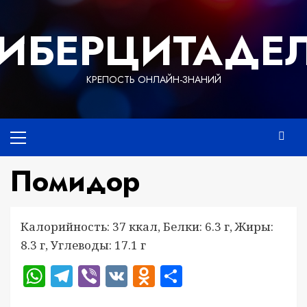
Перейти
к
ИБЕРЦИТАДЕ
содержимому
КРЕПОСТЬ ОНЛАЙН-ЗНАНИЙ
Основное
меню
Помидор
Калорийность: 37 ккал, Белки: 6.3 г, Жиры:
8.3 г, Углеводы: 17.1 г
WhatsApp
Telegram
Viber
VK
Odnoklassniki
Отправить