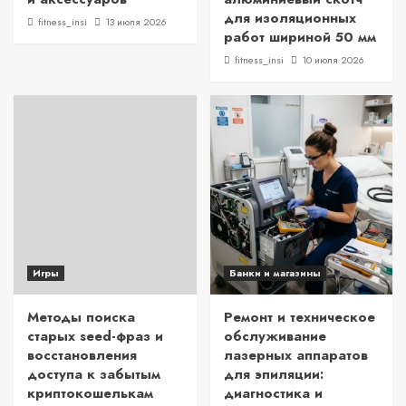
для изоляционных
fitness_insi
13 июля 2026
работ шириной 50 мм
fitness_insi
10 июля 2026
Игры
Банки и магазины
Методы поиска
Ремонт и техническое
старых seed-фраз и
обслуживание
восстановления
лазерных аппаратов
доступа к забытым
для эпиляции:
криптокошелькам
диагностика и